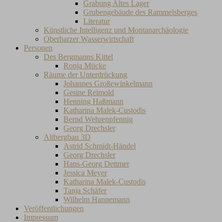
Grabung Altes Lager
Grubengebäude des Rammelsberges
Literatur
Künstliche Intelligenz und Montanarchäologie
Oberharzer Wasserwirtschaft
Personen
Des Bergmanns Kittel
Ronja Mücke
Räume der Unterdrückung
Johannes Großewinkelmann
Gesine Reimold
Henning Haßmann
Katharina Malek-Custodis
Bernd Wehrenpfennig
Georg Drechsler
Altbergbau 3D
Astrid Schmidt-Händel
Georg Drechsler
Hans-Georg Dettmer
Jessica Meyer
Katharina Malek-Custodis
Tanja Schäfer
Wilhelm Hannemann
Veröffentlichungen
Impressum