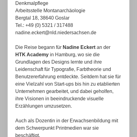
Denkmalpflege
Altbergbau 3D
Arbeitsstelle Montanarchäologie
Bergtal 18, 38640 Goslar
Das Projekt „Altbergbau 3D“
Tel.: +49 (0) 5321 / 317488
nadine.eckert@nld.niedersachsen.de
Archäologie
Digitalisierung
Die Reise begann für
Nadine Eckert
an der
HTK Academy
in Hamburg, wo sie die
Historische Dokumente
Grundlagen des Designs lernte und ihre
Leidenschaft für Typografie, Farbtheorie und
Hintergrund
Benutzererfahrung entdeckte. Seitdem hat sie für
eine Vielzahl von Start-ups bis hin zu etablierten
Bergbaumodelle
Unternehmen gearbeitet, und dabei geholfen,
Geographie und Geologie
ihre Visionen in beeindruckende visuelle
Erzählungen umzusetzen.
Grabung Altes Lager
Auch als Dozentin in der Erwachsenbildung mit
Grubengebäude des Rammelsberges
dem Schwerpunkt Printmedien war sie
beschäftigt.
Literatur