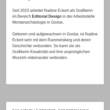
Künstliche Intelligenz und Montanarchäologie
Seit 2023 arbeitet Nadine Eckert als Grafikerin
im Bereich
Editorial Design
in der Arbeitsstelle
Oberharzer Wasserwirtschaft
Montanarchäologie in Goslar
.
Personen
Geboren und aufgewachsen in Goslar, ist Nadine
Eckert sehr mit dem Rammelsberg und deren
Des Bergmanns Kittel
Geschichte verbunden. So kann sie als
Ronja Mücke
Grafikerin Kreativität und ihre ursprünglichen
Wurzeln miteinander verbinden.
Räume der Unterdrückung
Johannes Großewinkelmann
Gesine Reimold
Henning Haßmann
Katharina Malek-Custodis