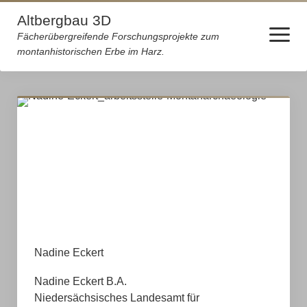
Altbergbau 3D
Menü
Fächerübergreifende Forschungsprojekte zum
öffnen
montanhistorischen Erbe im Harz.
Startseite
Forschungsprojekte
Das Projekt „Des Bergmanns Kittel“
Räume der Unterdrückung
Das Projekt „Räume der Unterdrückung“
Archäologie
Nadine Eckert
Geschichte
Nadine Eckert B.A.
Wirtschaftsgeschichte
Niedersächsisches Landesamt für