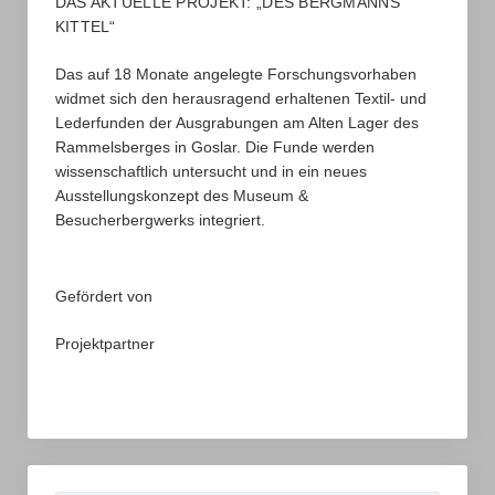
DAS AKTUELLE PROJEKT: „DES BERGMANNS
Bernd Wehrenpfennig
KITTEL“
Georg Drechsler
Das auf 18 Monate angelegte Forschungsvorhaben
widmet sich den herausragend erhaltenen Textil- und
Altbergbau 3D
Lederfunden der Ausgrabungen am Alten Lager des
Rammelsberges in Goslar. Die Funde werden
Astrid Schmidt-Händel
wissenschaftlich untersucht und in ein neues
Ausstellungskonzept des Museum &
Georg Drechsler
Besucherbergwerks integriert.
Hans-Georg Dettmer
Jessica Meyer
Gefördert von
Katharina Malek-Custodis
Projektpartner
Tanja Schäfer
Wilhelm Hannemann
Veröffentlichungen