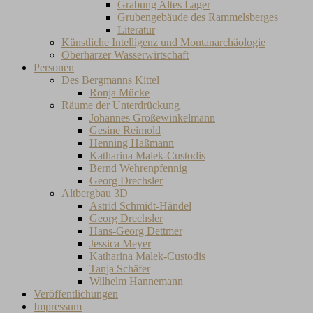
Grabung Altes Lager
Grubengebäude des Rammelsberges
Literatur
Künstliche Intelligenz und Montanarchäologie
Oberharzer Wasserwirtschaft
Personen
Des Bergmanns Kittel
Ronja Mücke
Räume der Unterdrückung
Johannes Großewinkelmann
Gesine Reimold
Henning Haßmann
Katharina Malek-Custodis
Bernd Wehrenpfennig
Georg Drechsler
Altbergbau 3D
Astrid Schmidt-Händel
Georg Drechsler
Hans-Georg Dettmer
Jessica Meyer
Katharina Malek-Custodis
Tanja Schäfer
Wilhelm Hannemann
Veröffentlichungen
Impressum