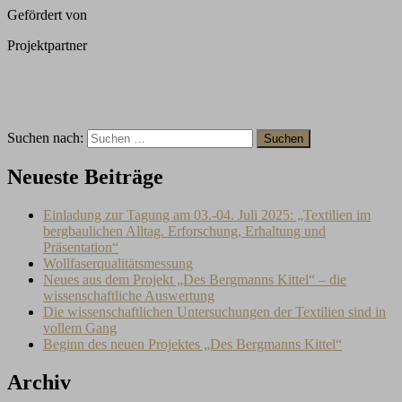
Gefördert von
Projektpartner
Suchen nach:
Neueste Beiträge
Einladung zur Tagung am 03.-04. Juli 2025: „Textilien im
bergbaulichen Alltag. Erforschung, Erhaltung und
Präsentation“
Wollfaserqualitätsmessung
Neues aus dem Projekt „Des Bergmanns Kittel“ – die
wissenschaftliche Auswertung
Die wissenschaftlichen Untersuchungen der Textilien sind in
vollem Gang
Beginn des neuen Projektes „Des Bergmanns Kittel“
Archiv