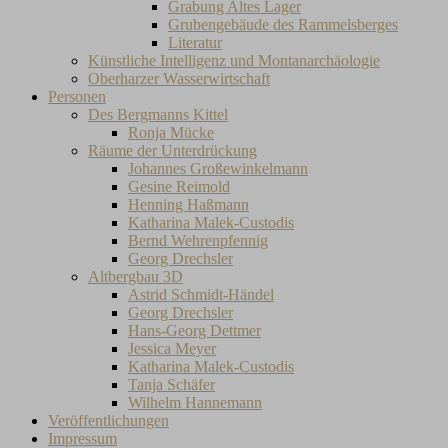
Grabung Altes Lager
Grubengebäude des Rammelsberges
Literatur
Künstliche Intelligenz und Montanarchäologie
Oberharzer Wasserwirtschaft
Personen
Des Bergmanns Kittel
Ronja Mücke
Räume der Unterdrückung
Johannes Großewinkelmann
Gesine Reimold
Henning Haßmann
Katharina Malek-Custodis
Bernd Wehrenpfennig
Georg Drechsler
Altbergbau 3D
Astrid Schmidt-Händel
Georg Drechsler
Hans-Georg Dettmer
Jessica Meyer
Katharina Malek-Custodis
Tanja Schäfer
Wilhelm Hannemann
Veröffentlichungen
Impressum