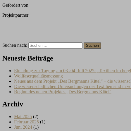
Gefördert von
Projektpartner
Suchen nach:
Neueste Beiträge
Einladung zur Tagung am 03.-04. Juli 2025: „Textilien im berg
Wollfaserqualitätsmessung
Neues aus dem Projekt „Des Bergmanns Kittel“ – die wissensc
Die wissenschaftlichen Untersuchungen der Textilien sind in 
Beginn des neuen Projektes „Des Bergmanns Kittel“
Archiv
Mai 2025
(2)
Februar 2025
(1)
Juni 2024
(1)