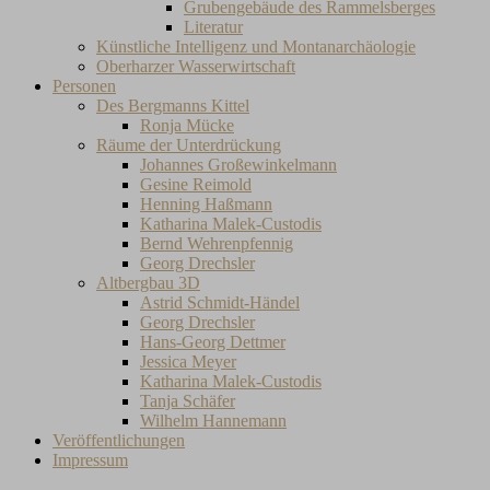
Grubengebäude des Rammelsberges
Literatur
Künstliche Intelligenz und Montanarchäologie
Oberharzer Wasserwirtschaft
Personen
Des Bergmanns Kittel
Ronja Mücke
Räume der Unterdrückung
Johannes Großewinkelmann
Gesine Reimold
Henning Haßmann
Katharina Malek-Custodis
Bernd Wehrenpfennig
Georg Drechsler
Altbergbau 3D
Astrid Schmidt-Händel
Georg Drechsler
Hans-Georg Dettmer
Jessica Meyer
Katharina Malek-Custodis
Tanja Schäfer
Wilhelm Hannemann
Veröffentlichungen
Impressum